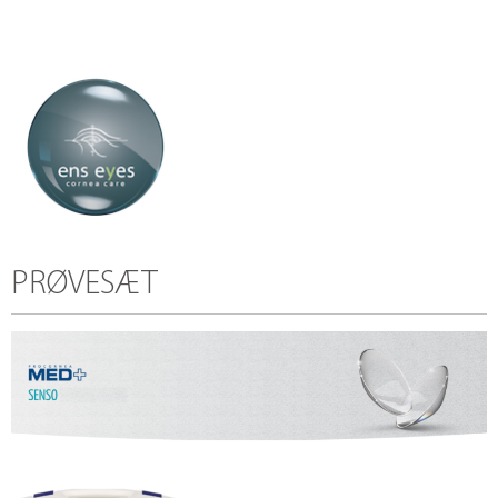
PRØVESÆT