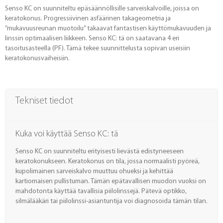
Senso KC on suunniteltu epäsäännöllisille sarveiskalvoille, joissa on
keratokonus. Progressiivinen asfäärinen takageometria ja
”mukavuusreunan muotoilu” takaavat fantastisen käyttömukavuuden ja
linssin optimaalisen liikkeen. Senso KC: tä on saatavana 4 eri
tasoitusasteella (PF). Tämä tekee suunnittelusta sopivan useisiin
keratokonusvaiheisiin.
Tekniset tiedot
Kuka voi käyttää Senso KC: tä
Senso KC on suunniteltu erityisesti lievästä edistyneeseen
keratokonukseen. Keratokonus on tila, jossa normaalisti pyöreä,
kupolimainen sarveiskalvo muuttuu ohueksi ja kehittää
kartiomaisen pullistuman. Tämän epätavallisen muodon vuoksi on
mahdotonta käyttää tavallisia piilolinssejä. Pätevä optikko,
silmälääkäri tai piilolinssi-asiantuntija voi diagnosoida tämän tilan.