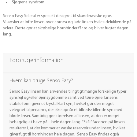
Sjøgrens syndrom
Senso Easy Scleral er specielt designet til skandinaviske øjne.
Vi ønsker at løfte linsen over cornea og lade linsen hvile udelukkende på
sclera. Dette gør at skrøbelige hornhinder får ro og bliver fugtet dagen
lang.
Forbrugerinformation
Hvem kan bruge Senso Easy?
Senso Easy linsen kan anvendes til rigtigt mange forskellige typer
synsfejl og/eller øjensygdomme samt ved tørre øjne. Linsens
stabile form giver et krystalklart syn, hvilket gør den meget
velegnet til personer, der ikke opnår et tilfredsstillende syn med
bløde linser. Samtidig gør størrelsen af linsen, at den er meget
behagelig at have på – hele dagen lang. “Skål” faconen på linsen
resulterer i, at der kommer et væske reservoir under linsen, hvilket
giver fugt til hornhinden hele dagen. Senso Easy findes også