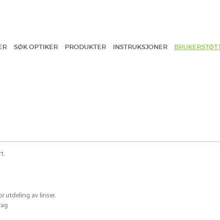
ER
SØK OPTIKER
PRODUKTER
INSTRUKSJONER
BRUKERSTØT
t.
 utdeling av linser.
rag