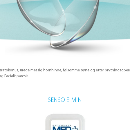
 keratokonus, uregelmessig hornhinne, følsomme øyne og etter brytningsoperas
g Facialisparesis.
SENSO E-MIN