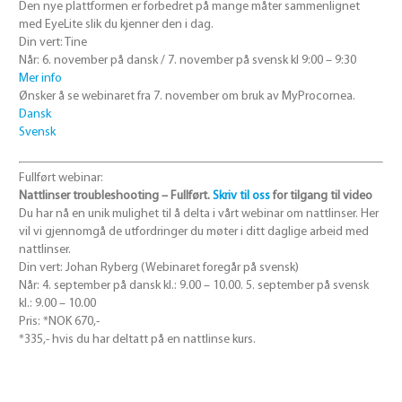
Den nye plattformen er forbedret på mange måter sammenlignet
med EyeLite slik du kjenner den i dag.
Din vert: Tine
Når: 6. november på dansk / 7. november på svensk kl 9:00 – 9:30
Mer info
Ønsker å se webinaret fra 7. november om bruk av MyProcornea.
Dansk
Svensk
Fullført webinar:
Nattlinser troubleshooting – Fullført.
Skriv til oss
for tilgang til video
Du har nå en unik mulighet til å delta i vårt webinar om nattlinser. Her
vil vi gjennomgå de utfordringer du møter i ditt daglige arbeid med
nattlinser.
Din vert: Johan Ryberg (Webinaret foregår på svensk)
Når: 4. september på dansk kl.: 9.00 – 10.00. 5. september på svensk
kl.: 9.00 – 10.00
Pris: *NOK 670,-
*335,- hvis du har deltatt på en nattlinse kurs.