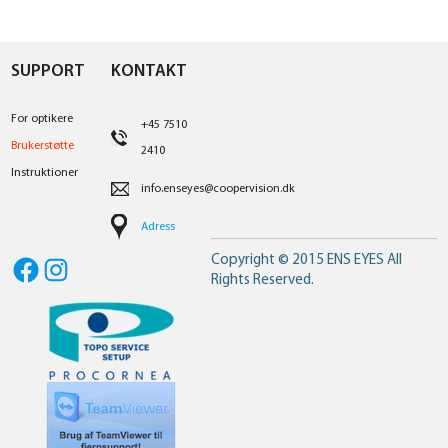
SUPPORT
KONTAKT
For optikere
+45 7510
Brukerstøtte
2410
Instruktioner
info.enseyes@coopervision.dk
Adress
Copyright © 2015 ENS EYES All
Facebook
Instagram
Rights Reserved.