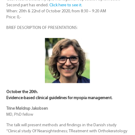
Second part has ended.
Click here to see it.
When: 20th & 22nd of October 2020, from 8:30 – 9:20 AM
Price: 0,-
BRIEF DESCRIPTION OF PRESENTATIONS:
October the 20th.
Evidence-based clinical guidelines for myopia management.
Trine Møldrup Jakobsen
MD, PhD fellow
The talk will present methods and findings in the Danish study
“Clinical study Of Nearsightedness; TReatment with Orthokeratology