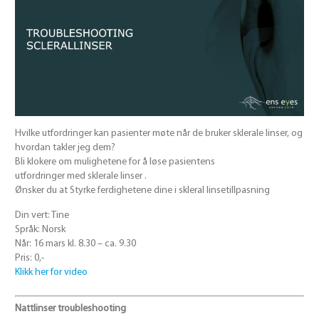
Hvilke
utfordringer
kan
pasienter
møte
når de
bruker
sklerale
linser, og
hvordan takler jeg dem?
Bli
klokere om
mulighetene
for å løse
pasientens
utfordringer
med
sklerale
linser
.
Ønsker du at
Styrke
ferdighetene
dine i
skleral
linse
tillpasning
Din vert: Tine
Språk: Norsk
Når: 16 mars kl. 8.30 – ca. 9.30
Pris: 0,-
Klikk her for video
Nattlinser troubleshooting