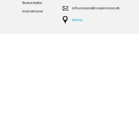
Brukerstøtte
info.enseyes@coopervision.dk
Instruktioner
Adress